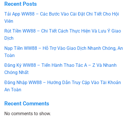
Recent Posts
Tải App WW88 – Các Bước Vào Cài Đặt Chi Tiết Cho Hội
Viên
Rút Tiền WW88 – Chi Tiết Cách Thực Hiện Và Lưu Ý Giao
Dịch
Nạp Tiền WW88 – Hỗ Trợ Vào Giao Dịch Nhanh Chóng, An
Toàn
Đăng Ký WW88 – Tiến Hành Thao Tác A – Z Và Nhanh
Chóng Nhất
Đăng Nhập WW88 – Hướng Dẫn Truy Cập Vào Tài Khoản
An Toàn
Recent Comments
No comments to show.