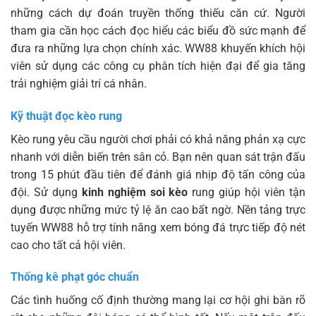
những cách dự đoán truyền thống thiếu căn cứ. Người
tham gia cần học cách đọc hiểu các biểu đồ sức mạnh để
đưa ra những lựa chọn chính xác. WW88 khuyến khích hội
viên sử dụng các công cụ phân tích hiện đại để gia tăng
trải nghiệm giải trí cá nhân.
Kỹ thuật đọc kèo rung
Kèo rung yêu cầu người chơi phải có khả năng phản xạ cực
nhanh với diễn biến trên sân cỏ. Bạn nên quan sát trận đấu
trong 15 phút đầu tiên để đánh giá nhịp độ tấn công của
đội. Sử dụng
kinh nghiệm soi kèo
rung giúp hội viên tận
dụng được những mức tỷ lệ ăn cao bất ngờ. Nền tảng trực
tuyến WW88 hỗ trợ tính năng xem bóng đá trực tiếp độ nét
cao cho tất cả hội viên.
Thống kê phạt góc chuẩn
Các tình huống cố định thường mang lại cơ hội ghi bàn rõ