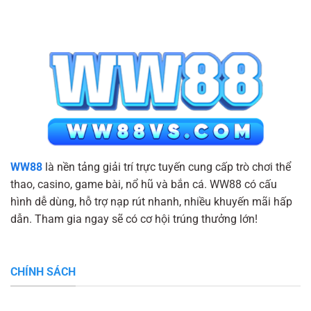
WW88
là nền tảng giải trí trực tuyến cung cấp trò chơi thể
thao, casino, game bài, nổ hũ và bắn cá. WW88 có cấu
hình dễ dùng, hỗ trợ nạp rút nhanh, nhiều khuyến mãi hấp
dẫn. Tham gia ngay sẽ có cơ hội trúng thưởng lớn!
CHÍNH SÁCH