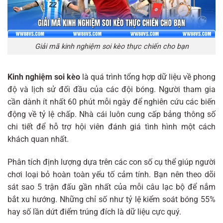
Giải mã kinh nghiệm soi kèo thực chiến cho bạn
Kinh nghiệm soi kèo
là quá trình tổng hợp dữ liệu về phong
độ và lịch sử đối đầu của các đội bóng. Người tham gia
cần dành ít nhất 60 phút mỗi ngày để nghiên cứu các biến
động về tỷ lệ chấp. Nhà cái luôn cung cấp bảng thông số
chi tiết để hỗ trợ hội viên đánh giá tình hình một cách
khách quan nhất.
Phân tích định lượng dựa trên các con số cụ thể giúp người
chơi loại bỏ hoàn toàn yếu tố cảm tính. Bạn nên theo dõi
sát sao 5 trận đấu gần nhất của mỗi câu lạc bộ để nắm
bắt xu hướng. Những chỉ số như tỷ lệ kiểm soát bóng 55%
hay số lần dứt điểm trúng đích là dữ liệu cực quý.