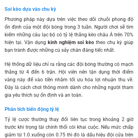
Soi kèo dựa vào chu kỳ
Phương pháp này dựa trên việc theo dõi chuỗi phong độ
ổn định của một đội bóng trong 3 tuần. Người chơi sẽ tìm
kiếm những câu lạc bộ có tỷ lệ thắng kèo châu Á trên 70%
hiện tại. Vận dụng
kinh nghiệm soi kèo
theo chu kỳ giúp
bạn tránh được những cú sảy chân đáng tiếc nhất.
Hệ thống dữ liệu chỉ ra rằng các đội bóng thường có mạch
thắng từ 4 đến 6 trận. Hội viên nên tận dụng thời điểm
vàng này để vào tiền nhằm tối ưu hóa lợi nhuận thu về.
Đây là cách chơi thông minh dành cho những người tham
gia yêu thích sự ổn định và an toàn.
Phân tích biến động tỷ lệ
Tỷ lệ cược thường thay đổi liên tục trong khoảng 2 giờ
trước khi trọng tài chính thổi còi khai cuộc. Nếu mức chấp
giảm từ 1.0 xuống còn 0.75 thì đó là dấu hiệu đội cửa trên