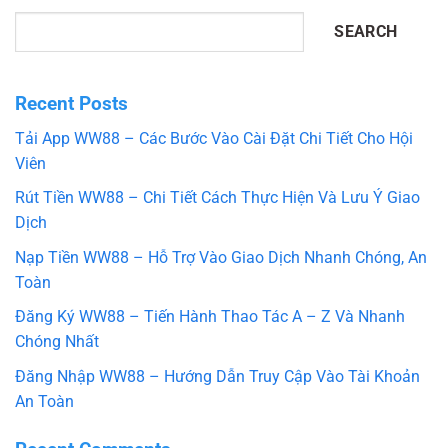
SEARCH
Recent Posts
Tải App WW88 – Các Bước Vào Cài Đặt Chi Tiết Cho Hội
Viên
Rút Tiền WW88 – Chi Tiết Cách Thực Hiện Và Lưu Ý Giao
Dịch
Nạp Tiền WW88 – Hỗ Trợ Vào Giao Dịch Nhanh Chóng, An
Toàn
Đăng Ký WW88 – Tiến Hành Thao Tác A – Z Và Nhanh
Chóng Nhất
Đăng Nhập WW88 – Hướng Dẫn Truy Cập Vào Tài Khoản
An Toàn