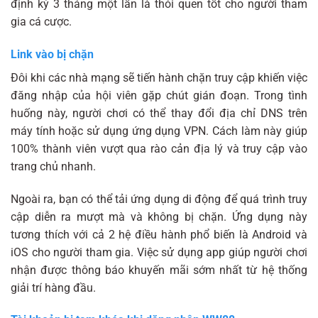
định kỳ 3 tháng một lần là thói quen tốt cho người tham
gia cá cược.
Link vào bị chặn
Đôi khi các nhà mạng sẽ tiến hành chặn truy cập khiến việc
đăng nhập của hội viên gặp chút gián đoạn. Trong tình
huống này, người chơi có thể thay đổi địa chỉ DNS trên
máy tính hoặc sử dụng ứng dụng VPN. Cách làm này giúp
100% thành viên vượt qua rào cản địa lý và truy cập vào
trang chủ nhanh.
Ngoài ra, bạn có thể tải ứng dụng di động để quá trình truy
cập diễn ra mượt mà và không bị chặn. Ứng dụng này
tương thích với cả 2 hệ điều hành phổ biến là Android và
iOS cho người tham gia. Việc sử dụng app giúp người chơi
nhận được thông báo khuyến mãi sớm nhất từ hệ thống
giải trí hàng đầu.