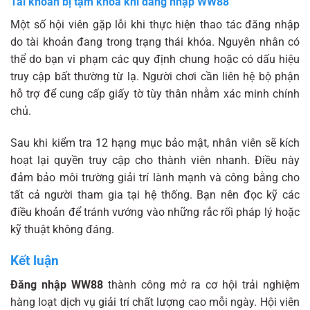
Tài khoản bị tạm khóa khi dăng nhập WW88
Một số hội viên gặp lỗi khi thực hiện thao tác đăng nhập
do tài khoản đang trong trạng thái khóa. Nguyên nhân có
thể do bạn vi phạm các quy định chung hoặc có dấu hiệu
truy cập bất thường từ lạ. Người chơi cần liên hệ bộ phận
hỗ trợ để cung cấp giấy tờ tùy thân nhằm xác minh chính
chủ.
Sau khi kiểm tra 12 hạng mục bảo mật, nhân viên sẽ kích
hoạt lại quyền truy cập cho thành viên nhanh. Điều này
đảm bảo môi trường giải trí lành mạnh và công bằng cho
tất cả người tham gia tại hệ thống. Bạn nên đọc kỹ các
điều khoản để tránh vướng vào những rắc rối pháp lý hoặc
kỹ thuật không đáng.
Kết luận
Đăng nhập WW88
thành công mở ra cơ hội trải nghiệm
hàng loạt dịch vụ giải trí chất lượng cao mỗi ngày. Hội viên