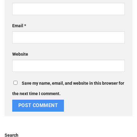
Email
*
Website
Save my name, email, and website in this browser for
the next time I comment.
Search