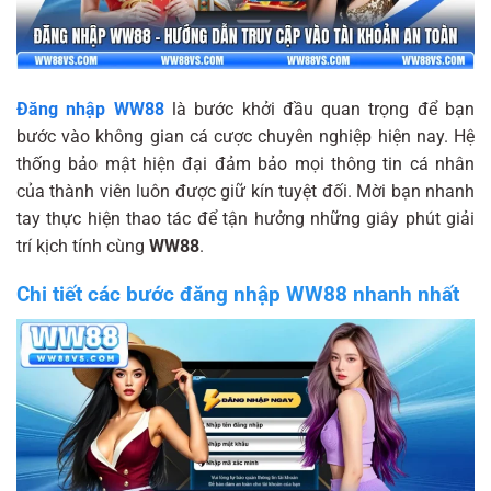
Đăng nhập WW88
là bước khởi đầu quan trọng để bạn
bước vào không gian cá cược chuyên nghiệp hiện nay. Hệ
thống bảo mật hiện đại đảm bảo mọi thông tin cá nhân
của thành viên luôn được giữ kín tuyệt đối. Mời bạn nhanh
tay thực hiện thao tác để tận hưởng những giây phút giải
trí kịch tính cùng
WW88
.
Chi tiết các bước đăng nhập WW88 nhanh nhất