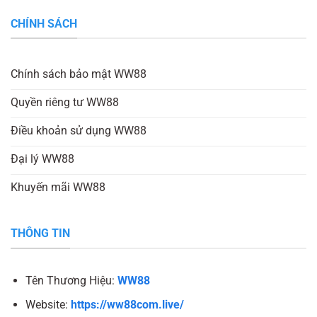
CHÍNH SÁCH
Chính sách bảo mật WW88
Quyền riêng tư WW88
Điều khoản sử dụng WW88
Đại lý WW88
Khuyến mãi WW88
THÔNG TIN
Tên Thương Hiệu:
WW88
Website:
https://ww88com.live/